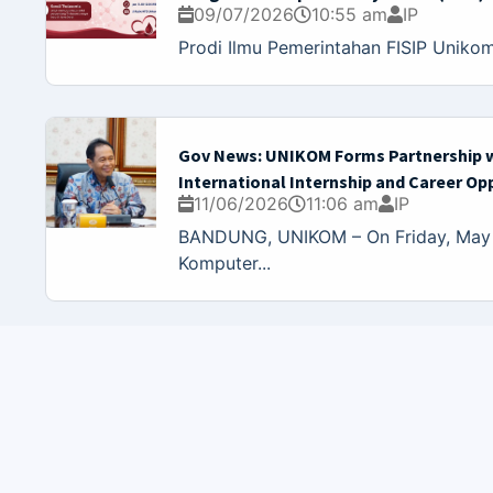
09/07/2026
10:55 am
IP
Prodi Ilmu Pemerintahan FISIP Unikom
Gov News: UNIKOM Forms Partnership 
International Internship and Career Op
11/06/2026
11:06 am
IP
BANDUNG, UNIKOM – On Friday, May 2
Komputer...
UNIKO
UNIKOM A
Perpusta
Sistem I