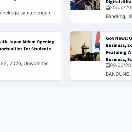
Digital di 
25/06/20
 bekerja sama dengan...
Bandung, 18
Gov News: U
with Japan Aidem Opening
Business, E
portunities for Students
Featuring W
Business, E
2, 2026, Universitas
09/06/20
BANDUNG, UN
M APPS
EBOOK & JOURNAL
pps (Android)
Open Journal
kaan Online
Digital Library
nformasi Akademik
Majalah Ilmiah