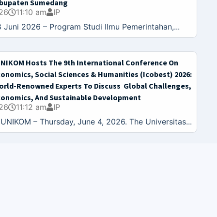
Kabupaten Sumedang
26
11:10 am
IP
 Juni 2026 – Program Studi Ilmu Pemerintahan,...
NIKOM Hosts The 9th International Conference On
conomics, Social Sciences & Humanities (Icobest) 2026:
orld-Renowned Experts To Discuss Global Challenges,
conomics, And Sustainable Development
26
11:12 am
IP
IKOM – Thursday, June 4, 2026. The Universitas...
KOMUNITAS & EXTERNAL
KEMENRISTEK DIKTI
LLDIKTI4
Career Online