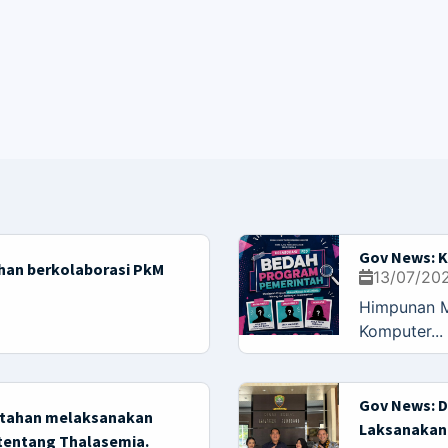
Gov News: K
han berkolaborasi PkM
13/07/20
Himpunan M
Komputer...
Gov News: 
ntahan melaksanakan
Laksanakan 
tentang Thalasemia.