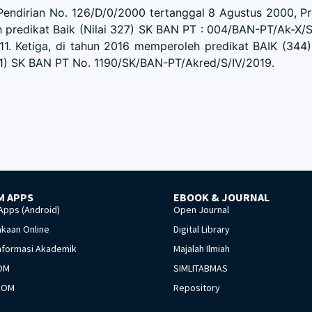
ian No. 126/D/0/2000 tertanggal 8 Agustus 2000, Prod
predikat Baik (Nilai 327) SK BAN PT : 004/BAN-PT/Ak-X/S
1. Ketiga, di tahun 2016 memperoleh predikat BAIK (344)
51) SK BAN PT No. 1190/SK/BAN-PT/Akred/S/IV/2019.
M APPS
EBOOK & JOURNAL
pps (Android)
Open Journal
kaan Online
Digital Library
nformasi Akademik
Majalah Ilmiah
OM
SIMLITABMAS
KOM
Repository