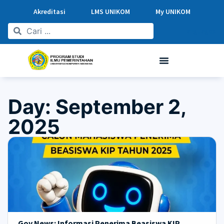
Akreditasi
LMS UNIKOM
My UNIKOM
Languages
Day: September 2,
2025
Gov News: Informasi Penerima Beasiswa KIP